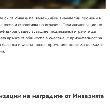
ите си от Инвазията, въвеждайки значителни промени в
аността и стратегията на играчите. Тези актуализации не
дифицират съществуващите, подтиквайки играчите да
ната връзка от общността е смесена, с признателност за
 баланса и достъпността, промените целят да създадат
чи.
изации на наградите от Инвазията