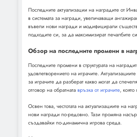
Последните актуализации на наградите от Инв
в системата за награди, увеличаващи ангажиран
въвели нови награди и модифицирали съществу
подходите си, за да максимизират печалбите си
Обзор на последните промени в наг
Последните промени в структурата на наградит
удовлетворението на играчите. Актуализациите
за играчите да разберат какво могат да спечеля
отговор на обратната
връзка от играчите
, коят
Освен това, честотата на актуализациите на на
нови награди по-редовно. Тази промяна насъ
създавайки по-динамична игрова среда.