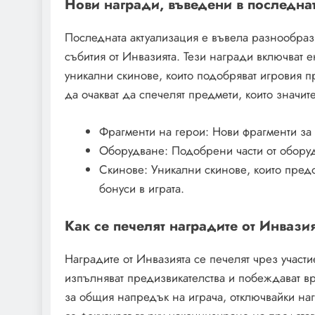
Нови награди, въведени в последна
Последната актуализация е въвела разнообрази
събития от Инвазията. Тези награди включват 
уникални скинове, които подобряват игровия п
да очакват да спечелят предмети, които значите
Фрагменти на герои: Нови фрагменти за 
Оборудване: Подобрени части от оборудв
Скинове: Уникални скинове, които предо
бонуси в играта.
Как се печелят наградите от Инвази
Наградите от Инвазията се печелят чрез участи
изпълняват предизвикателства и побеждават в
за общия напредък на играча, отключвайки наг