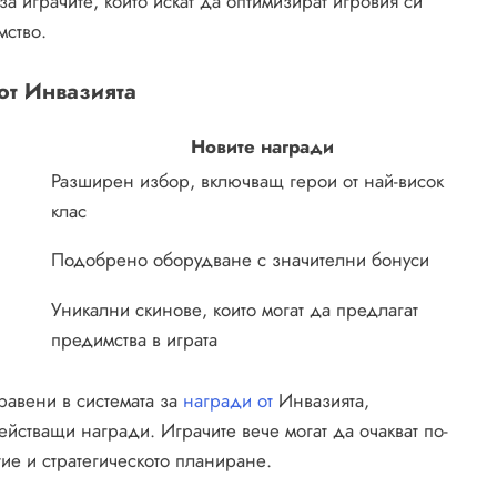
а играчите, които искат да оптимизират игровия си
мство.
от Инвазията
Новите награди
Разширен избор, включващ герои от най-висок
клас
Подобрено оборудване с значителни бонуси
Уникални скинове, които могат да предлагат
предимства в играта
равени в системата за
награди от
Инвазията,
стващи награди. Играчите вече могат да очакват по-
тие и стратегическото планиране.