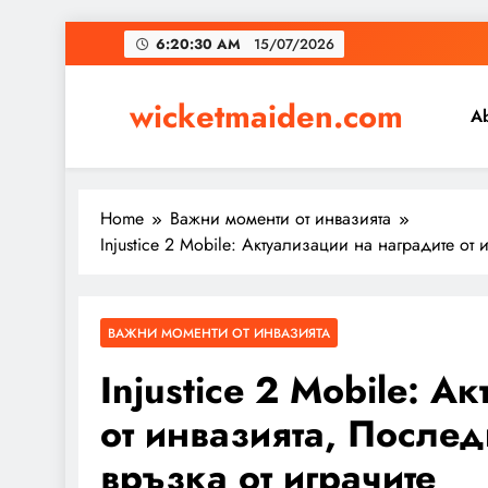
Skip
6:20:31 AM
15/07/2026
to
content
wicketmaiden.com
A
Home
Важни моменти от инвазията
Injustice 2 Mobile: Актуализации на наградите о
ВАЖНИ МОМЕНТИ ОТ ИНВАЗИЯТА
Injustice 2 Mobile: А
от инвазията, После
връзка от играчите