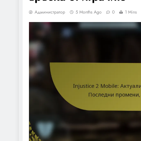
Администратор
5 Months Ago
0
1 Mins