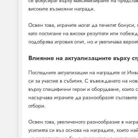
се фокусират върху максимизиране на представя
високите възможни награди.
Освен това, играчите могат да печелят бонуси
като постигане на високи резултати или побеж
подобрява игровия опит, но и увеличава вероя
Влияние на актуализациите върху ст
Последните актуализации на наградите от Инва
си за участие в събития. С въвеждането на нов
върху специфични герои и оборудване, които 
насърчава играчите да разнообразят съставите
отбори.
Освен това, увеличеното разнообразие в награ
усилията си въз основа на наградите, които на