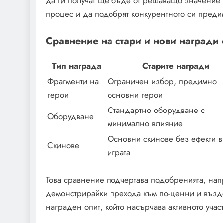
да ги получат ще бъде от решаващо значение з
процес и да подобрят конкурентното си преди
Сравнение на стари и нови награди 
Тип награда
Старите награди
Фрагменти на
Ограничен избор, предимно
герои
основни герои
Стандартно оборудване с
Оборудване
минимално влияние
Основни скинове без ефекти в
Скинове
играта
Това сравнение подчертава подобренията, нап
демонстрирайки прехода към по-ценни и въздей
награден опит, който насърчава активното учас