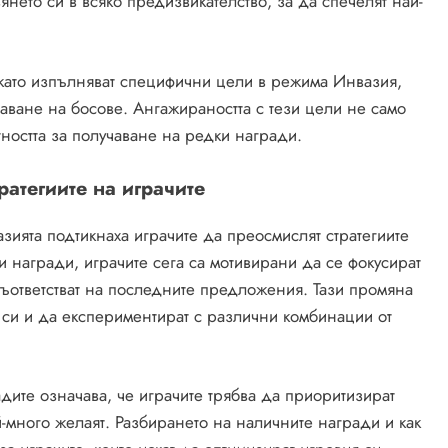
нето си в всяко предизвикателство, за да спечелят най-
, като изпълняват специфични цели в режима Инвазия,
даване на босове. Ангажираността с тези цели не само
тността за получаване на редки награди.
ратегиите на играчите
зията подтикнаха играчите да преосмислят стратегиите
и награди, играчите сега са мотивирани да се фокусират
съответстват на последните предложения. Тази промяна
 си и да експериментират с различни комбинации от
дите означава, че играчите трябва да приоритизират
й-много желаят. Разбирането на наличните награди и как