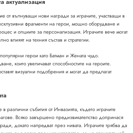
та актуализация
е от вълнуващи нови награди за играчите, участващи в
ексклузивни фрагменти на герои, мощно оборудване и
роцес и опциите за персонализация. Играчите вече могат
лно влияят на техния състав и стратегии.
популярни герои като Батман и Жената чудо.
ане, които увеличават способностите на героите.
ставят визуални подобрения и могат да предлагат
ята
е в различни събития от Инвазията, където играчите
рагове. Всяко завършено предизвикателство допринася
ради, докато напредват през нивата. Играчите трябва да