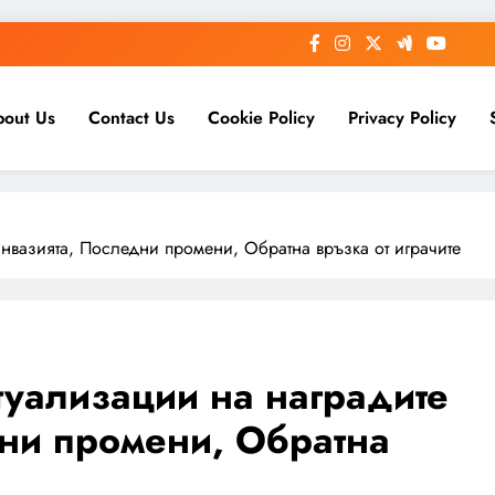
bout Us
Contact Us
Cookie Policy
Privacy Policy
т инвазията, Последни промени, Обратна връзка от играчите
ктуализации на наградите
дни промени, Обратна