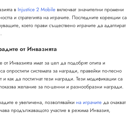
азията в
Injustice 2 Mobile
включват значителни промени
остта и стратегията на играчите. Последните корекции са
ващите, което прави съществено играчите да адаптират
.
радите от Инвазията
е от Инвазията имат за цел да подобрят опита и
 са опростили системата за награди, правейки по-лесно
т и как да постигнат тези награди. Тези модификации са
о показва желание за по-ценни и разнообразни награди.
градите е увеличена, позволявайки
на играчите
да очакват
рчава продължаващото участие в режима Инвазия,