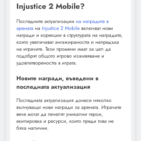
Injustice 2 Mobile?
Последните актуализации
на наградите в
арената
на
Injustice 2 Mobile
включват нови
награди и корекции в структурата на наградите,
които увеличават ангажираността и напредъка
на играчите. Тези промени имат за цел да
подобрят общото игрово изживяване и
удовлетвореността в играта.
Новите награди, въведени в
последната актуализация
Последната актуализация донесе няколко
вълнуващи нови награди за арената. Играчите
вече могат да печелят уникални герои,
екипировка и ресурси, които преди това не
бяха налични.