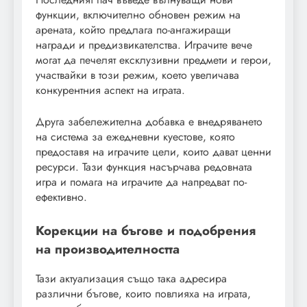
функции, включително обновен режим на
арената, който предлага по-ангажиращи
награди и предизвикателства. Играчите вече
могат да печелят ексклузивни предмети и герои,
участвайки в този режим, което увеличава
конкурентния аспект на играта.
Друга забележителна добавка е внедряването
на система за ежедневни куестове, която
предоставя на играчите цели, които дават ценни
ресурси. Тази функция насърчава редовната
игра и помага на играчите да напредват по-
ефективно.
Корекции на бъгове и подобрения
на производителността
Тази актуализация също така адресира
различни бъгове, които повлияха на играта,