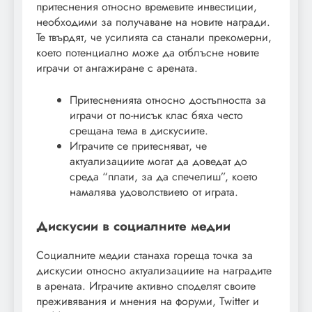
притеснения относно времевите инвестиции,
необходими за получаване на новите награди.
Те твърдят, че усилията са станали прекомерни,
което потенциално може да отблъсне новите
играчи от ангажиране с арената.
Притесненията относно достъпността за
играчи от по-нисък клас бяха често
срещана тема в дискусиите.
Играчите се притесняват, че
актуализациите могат да доведат до
среда “плати, за да спечелиш”, което
намалява удоволствието от играта.
Дискусии в социалните медии
Социалните медии станаха гореща точка за
дискусии относно актуализациите на наградите
в арената. Играчите активно споделят своите
преживявания и мнения на форуми, Twitter и