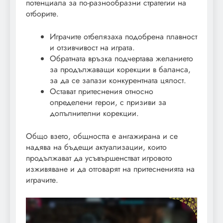
потенциала за по-разнообразни стратегии на
отборите.
Играчите отбелязаха подобрена плавност
и отзивчивост на играта.
Обратната връзка подчертава желанието
за продължаващи корекции в баланса,
за да се запази конкурентната цялост.
Остават притеснения относно
определени герои, с призиви за
допълнителни корекции.
Общо взето, общността е ангажирана и се
надява на бъдещи актуализации, които
продължават да усъвършенстват игровото
изживяване и да отговарят на притесненията на
играчите.