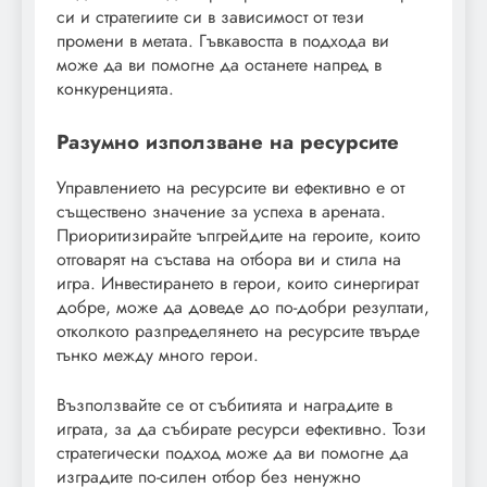
си и стратегиите си в зависимост от тези
промени в метата. Гъвкавостта в подхода ви
може да ви помогне да останете напред в
конкуренцията.
Разумно използване на ресурсите
Управлението на ресурсите ви ефективно е от
съществено значение за успеха в арената.
Приоритизирайте ъпгрейдите на героите, които
отговарят на състава на отбора ви и стила на
игра. Инвестирането в герои, които синергират
добре, може да доведе до по-добри резултати,
отколкото разпределянето на ресурсите твърде
тънко между много герои.
Възползвайте се от събитията и наградите в
играта, за да събирате ресурси ефективно. Този
стратегически подход може да ви помогне да
изградите по-силен отбор без ненужно