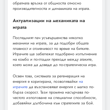
обратната връзка от общността относно
производителността и динамиката на играта.
Актуализации на механиката на
играта
Последният пач усъвършенства няколко
механики на играта, за да подобри общата
плавност и отзивчивост по време на битките.
Играчите ще забележат подобрено изпълнение
на комбо и по-гладки преходи между атаките,
което може да доведе до по-стратегическа игра.
Освен това, системата за регенерация на
енергия е коригирана, позволявайки
на
играчите
да възстановяват енергия с малко по-
бърза скорост. Тази промяна насърчава по-
честото използване на специални способности,
добавяйки дълбочина към стратегиите за бой.