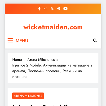
Skip
to
content
wicketmaiden.com
MENU
Home
Arena Milestones
Injustice 2 Mobile: Актуализации на наградите в
арената, Последни промени, Реакции на
играчите
ARENA MILESTONES