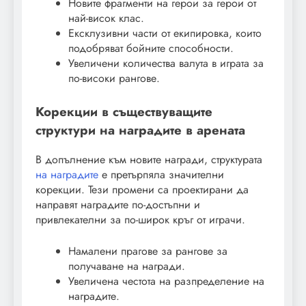
Новите фрагменти на герои за герои от
най-висок клас.
Ексклузивни части от екипировка, които
подобряват бойните способности.
Увеличени количества валута в играта за
по-високи рангове.
Корекции в съществуващите
структури на наградите в арената
В допълнение към новите награди, структурата
на наградите
е претърпяла значителни
корекции. Тези промени са проектирани да
направят наградите по-достъпни и
привлекателни за по-широк кръг от играчи.
Намалени прагове за рангове за
получаване на награди.
Увеличена честота на разпределение на
наградите.