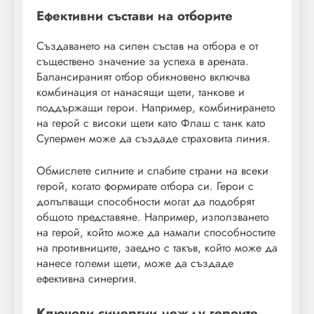
Ефективни състави на отборите
Създаването на силен състав на отбора е от
съществено значение за успеха в арената.
Балансираният отбор обикновено включва
комбинация от нанасящи щети, танкове и
поддържащи герои. Например, комбинирането
на герой с високи щети като Флаш с танк като
Супермен може да създаде страховита линия.
Обмислете силните и слабите страни на всеки
герой, когато формирате отбора си. Герои с
допълващи способности могат да подобрят
общото представяне. Например, използването
на герой, който може да намали способностите
на противниците, заедно с такъв, който може да
нанесе големи щети, може да създаде
ефективна синергия.
Ключови синергии между героите