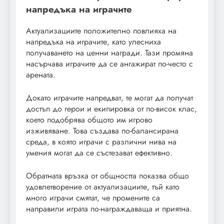
напредъка на играчите
Актуализациите положително повлияха на
напредъка на играчите, като улесниха
получаването на ценни награди. Тази промяна
насърчава играчите да се ангажират по-често с
арената.
Докато играчите напредват, те могат да получат
достъп до герои и екипировка от по-висок клас,
което подобрява общото им игрово
изживяване. Това създава по-балансирана
среда, в която играчи с различни нива на
умения могат да се състезават ефективно.
Обратната връзка от общността показва общо
удовлетворение от актуализациите, тъй като
много играчи смятат, че промените са
направили играта по-награждаваща и приятна.