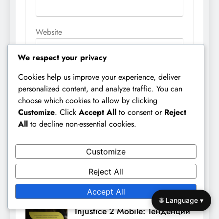
Website
We respect your privacy
Save my name, email, and website in this
Cookies help us improve your experience, deliver
browser for the next time I comment.
personalized content, and analyze traffic. You can
choose which cookies to allow by clicking
Customize
. Click
Accept All
to consent or
Reject
All
to decline non-essential cookies.
Customize
Reject All
Related News
Accept All
🌐 Language ▾
Injustice 2 Mobile: Тенденции