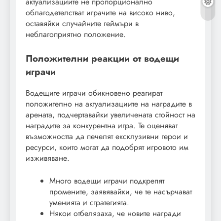
актуализациите не пропорционално
облагодетелстват играчите на високо ниво,
оставяйки случайните геймъри в
неблагоприятно положение.
Положителни реакции от водещи
играчи
Водещите играчи обикновено реагират
положително на актуализациите на наградите в
арената, подчертавайки увеличената стойност на
наградите за конкурентна игра. Те оценяват
възможността да печелят ексклузивни герои и
ресурси, които могат да подобрят игровото им
изживяване.
Много водещи играчи подкрепят
промените, заявявайки, че те насърчават
уменията и стратегията.
Някои отбелязаха, че новите награди