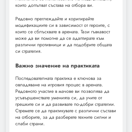
които допълват състава на отбора ви.
Редовно преглеждайте и коригирайте
модификациите си в зависимост от героите, с
които се сблъсквате в арената. Тази гъвкавост
може да ви помогне да се адаптирате към
различни противници и да подобрите общата
си стратегия.
Важно значение на практиката
Последователната практика е ключова за
овладяване на игровия процес в арената.
Редовното участие в мачове ви позволява да
усъвършенствате уменията си, да учите от
грешките си и да развивате по-добри стратегии.
Стремете се да практикувате с различни състави
на отборите, за да разберете техните силни и
слаби страни.