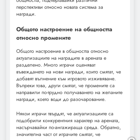
общността, подчертавайки различни
перспективи относно новата система за
награди.
Общото настроение на общността
относно промените
Общото настроение в общността относно
актуализациите на наградите в арената е
разделено. Много играчи оценяват
въвеждането на нови награди, които смятат, че
добавят вълнение към игровото изживяване.
Въпреки това, други смятат, че промените са
направили по-трудно получаването на желаните
награди, което води до разочарование.
Някои играчи твърдят, че актуализациите са
подобрили конкурентния характер на арената,
насърчавайки по-ангажираща среда. Обратно,
значителна част от играчите смятат, че