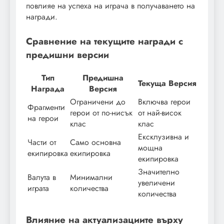
повлияе на успеха на играча в получаването на
награди.
Сравнение на текущите награди с
предишни версии
Тип
Предишна
Текуща Версия
Награда
Версия
Ограничени до
Включва герои
Фрагменти
герои от по-нисък
от най-висок
на герои
клас
клас
Ексклузивна и
Части от
Само основна
мощна
екипировка
екипировка
екипировка
Значително
Валута в
Минимални
увеличени
играта
количества
количества
Влияние на актуализациите върху