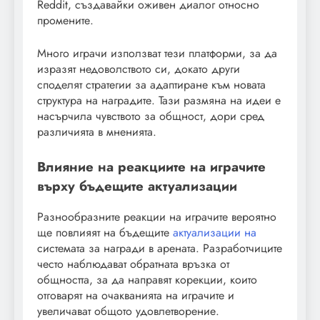
Reddit, създавайки оживен диалог относно
промените.
Много играчи използват тези платформи, за да
изразят недоволството си, докато други
споделят стратегии за адаптиране към новата
структура на наградите. Тази размяна на идеи е
насърчила чувството за общност, дори сред
различията в мненията.
Влияние на реакциите на играчите
върху бъдещите актуализации
Разнообразните реакции на играчите вероятно
ще повлияят на бъдещите
актуализации на
системата за награди в арената. Разработчиците
често наблюдават обратната връзка от
общността, за да направят корекции, които
отговарят на очакванията на играчите и
увеличават общото удовлетворение.