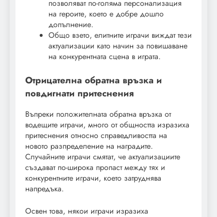
позволяват по-голяма персонализация
на героите, което е добре дошло
допълнение.
Общо взето, елитните играчи виждат тези
актуализации като начин за повишаване
на конкурентната сцена в играта.
Отрицателна обратна връзка и
повдигнати притеснения
Въпреки положителната обратна връзка от
водещите играчи, много от общността изразиха
притеснения относно справедливостта на
новото разпределение на наградите.
Случайните играчи смятат, че актуализациите
създават по-широка пропаст между тях и
конкурентните играчи, което затруднява
напредъка.
Освен това, някои играчи изразиха