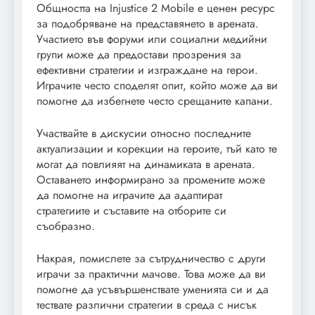
Общността на Injustice 2 Mobile е ценен ресурс
за подобряване на представянето в арената.
Участието във форуми или социални медийни
групи може да предостави прозрения за
ефективни стратегии и изграждане на герои.
Играчите често споделят опит, който може да ви
помогне да избегнете често срещаните капани.
Участвайте в дискусии относно последните
актуализации и корекции на героите, тъй като те
могат да повлияят на динамиката в арената.
Оставането информирано за промените може
да помогне на играчите да адаптират
стратегиите и съставите на отборите си
съобразно.
Накрая, помислете за сътрудничество с други
играчи за практични мачове. Това може да ви
помогне да усъвършенствате уменията си и да
тествате различни стратегии в среда с нисък