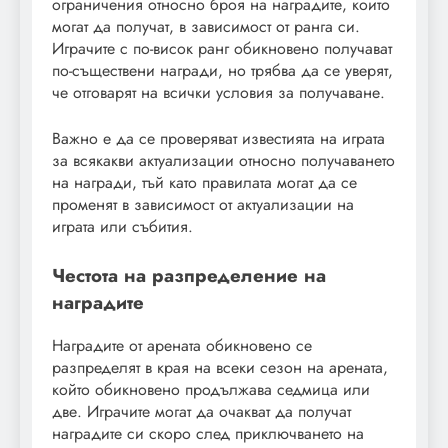
ограничения относно броя на наградите, които
могат да получат, в зависимост от ранга си.
Играчите с по-висок ранг обикновено получават
по-съществени награди, но трябва да се уверят,
че отговарят на всички условия за получаване.
Важно е да се проверяват известията на играта
за всякакви актуализации относно получаването
на награди, тъй като правилата могат да се
променят в зависимост от актуализации на
играта или събития.
Честота на разпределение на
наградите
Наградите от арената обикновено се
разпределят в края на всеки сезон на арената,
който обикновено продължава седмица или
две. Играчите могат да очакват да получат
наградите си скоро след приключването на