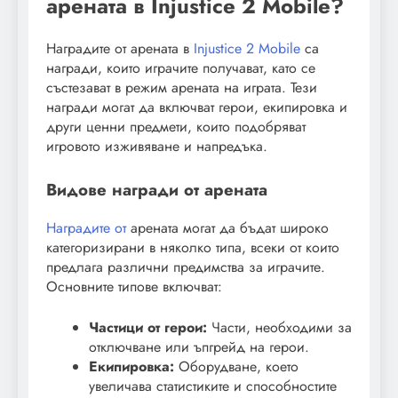
арената в Injustice 2 Mobile?
Наградите от арената в
Injustice 2 Mobile
са
награди, които играчите получават, като се
състезават в режим арената на играта. Тези
награди могат да включват герои, екипировка и
други ценни предмети, които подобряват
игровото изживяване и напредъка.
Видове награди от арената
Наградите от
арената могат да бъдат широко
категоризирани в няколко типа, всеки от които
предлага различни предимства за играчите.
Основните типове включват:
Частици от герои:
Части, необходими за
отключване или ъпгрейд на герои.
Екипировка:
Оборудване, което
увеличава статистиките и способностите