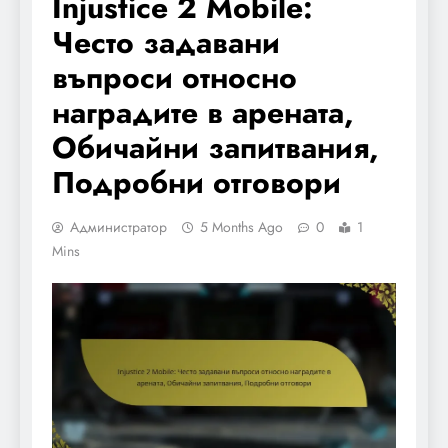
Injustice 2 Mobile:
Често задавани
въпроси относно
наградите в арената,
Обичайни запитвания,
Подробни отговори
Администратор
5 Months Ago
0
1
Mins