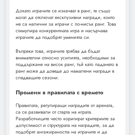
Докато играчите се изкачват в ранг, те също
могат да отключат ексклузивни награди, които
не са налични за играчи с по-нисък ранг. Това
стимулира конкурентната игра и насърчава
играчите да подобрят уменията си.
Въпреки това, играчите трябва да бъдат
внимателни относно усилията, необходими за
поддържане на висок ранг, тъй като падането в
ранг може да доведе до намалени награди в
следващите сезони.
Промени в правилата с времето
Правилата, регулиращи наградите от арената,
са се развивали от старта на играта.
Разработчиците често коригират критериите за
допустимост и структурата на наградите, за да
подобрят ангажираността на играчите и да