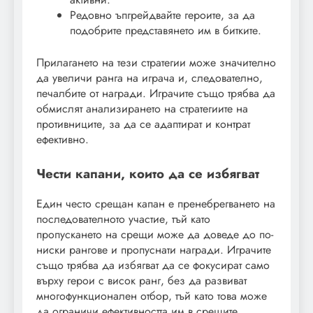
Редовно ъпгрейдвайте героите, за да
подобрите представянето им в битките.
Прилагането на тези стратегии може значително
да увеличи ранга на играча и, следователно,
печалбите от награди. Играчите също трябва да
обмислят анализирането на стратегиите на
противниците, за да се адаптират и контрат
ефективно.
Чести капани, които да се избягват
Един често срещан капан е пренебрегването на
последователното участие, тъй като
пропускането на срещи може да доведе до по-
ниски рангове и пропуснати награди. Играчите
също трябва да избягват да се фокусират само
върху герои с висок ранг, без да развиват
многофункционален отбор, тъй като това може
да ограничи ефективността им в срещите.