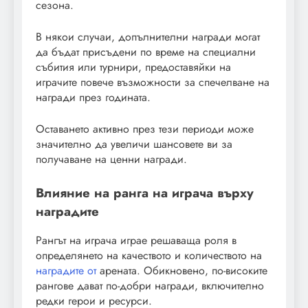
сезона.
В някои случаи, допълнителни награди могат
да бъдат присъдени по време на специални
събития или турнири, предоставяйки на
играчите повече възможности за спечелване на
награди през годината.
Оставането активно през тези периоди може
значително да увеличи шансовете ви за
получаване на ценни награди.
Влияние на ранга на играча върху
наградите
Рангът на играча играе решаваща роля в
определянето на качеството и количеството на
наградите от
арената. Обикновено, по-високите
рангове дават по-добри награди, включително
редки герои и ресурси.