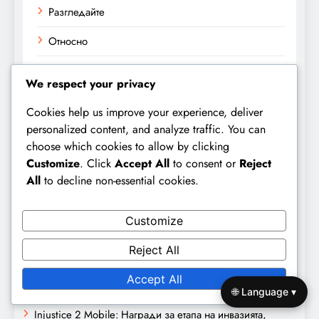
Разгледайте
Относно
Свържете се
We respect your privacy
Cookies help us improve your experience, deliver
Търсене
personalized content, and analyze traffic. You can
choose which cookies to allow by clicking
Search
Customize
. Click
Accept All
to consent or
Reject
for:
All
to decline non-essential cookies.
Customize
Последни публикации
Reject All
Injustice 2 Mobile: Тенденции в наградите на арената,
Accept All
Развиващи се стратегии, Конкурентна среда
🌐 Language ▾
Injustice 2 Mobile: Награди за етапа на инвазията,