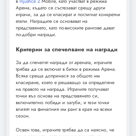
в
Injustice 2
Mobile, като участват в режима
Арена, където се състезават срещу други
играчи, за да се класират и постигнат конкретни
етапи. Наградите се основават на
представянето, като по-високите рангове дават
по-добри награди.
Критерии за спечелване на награди
За да спечелят награди от арената, играчите
трябва да се включат в битки в режима Арена.
Всяка среща допринася за общото им
класиране, което е решаващо за определяне
на правото на награда. Играчите получават
точки въз основа на представянето си,
включително победи и загуби, и тези точки
влияят на финалния им ранг в края на всеки
сезон.
Освен това, играчите трябва да са наясно, че