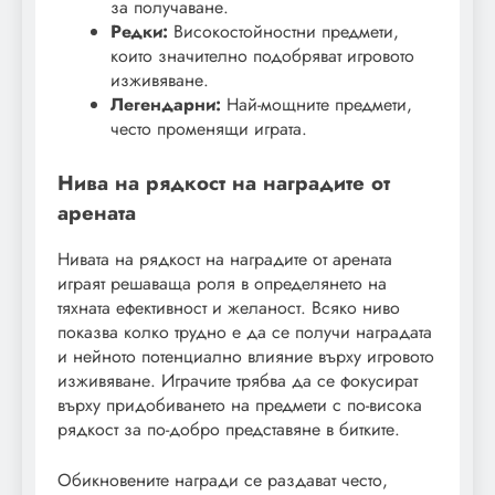
за получаване.
Редки:
Високостойностни предмети,
които значително подобряват игровото
изживяване.
Легендарни:
Най-мощните предмети,
често променящи играта.
Нива на рядкост на наградите от
арената
Нивата на рядкост на наградите от арената
играят решаваща роля в определянето на
тяхната ефективност и желаност. Всяко ниво
показва колко трудно е да се получи наградата
и нейното потенциално влияние върху игровото
изживяване. Играчите трябва да се фокусират
върху придобиването на предмети с по-висока
рядкост за по-добро представяне в битките.
Обикновените награди се раздават често,