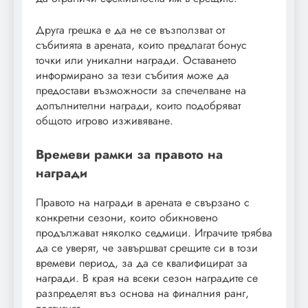
Друга грешка е да не се възползват от
събитията в арената, които предлагат бонус
точки или уникални награди. Оставането
информирано за тези събития може да
предостави възможности за спечелване на
допълнителни награди, които подобряват
общото игрово изживяване.
Времеви рамки за правото на
награди
Правото на награди в арената е свързано с
конкретни сезони, които обикновено
продължават няколко седмици. Играчите трябва
да се уверят, че завършват срещите си в този
времеви период, за да се квалифицират за
награди. В края на всеки сезон наградите се
разпределят въз основа на финалния ранг,