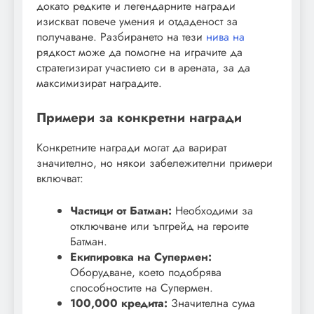
докато редките и легендарните награди
изискват повече умения и отдаденост за
получаване. Разбирането на тези
нива на
рядкост може да помогне на играчите да
стратегизират участието си в арената, за да
максимизират наградите.
Примери за конкретни награди
Конкретните награди могат да варират
значително, но някои забележителни примери
включват:
Частици от Батман:
Необходими за
отключване или ъпгрейд на героите
Батман.
Екипировка на Супермен:
Оборудване, което подобрява
способностите на Супермен.
100,000 кредита:
Значителна сума