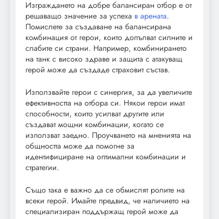
Изграждането на добре балансиран отбор е от
решаващо значение за успеха
в арената
.
Помислете за създаване на балансирана
комбинация от герои, които допълват силните и
слабите си страни. Например, комбинирането
на танк с високо здраве и защита с атакуващ
герой може да създаде страховит състав.
Използвайте герои с синергия, за да увеличите
ефективността на отбора си. Някои герои имат
способности, които усилват другите или
създават мощни комбинации, когато се
използват заедно. Проучването на мненията на
общността може да помогне за
идентифициране на оптимални комбинации и
стратегии.
Също така е важно да се обмислят ролите на
всеки герой. Имайте предвид, че наличието на
специализиран поддържащ герой може да