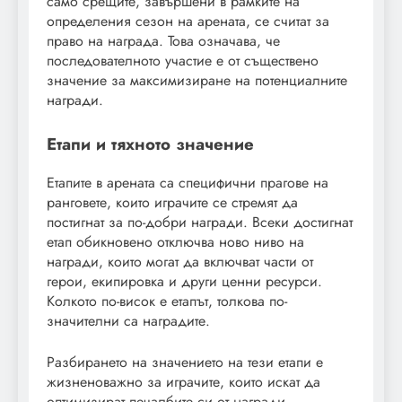
само срещите, завършени в рамките на
определения сезон на арената, се считат за
право на награда. Това означава, че
последователното участие е от съществено
значение за максимизиране на потенциалните
награди.
Етапи и тяхното значение
Етапите в арената са специфични прагове на
ранговете, които играчите се стремят да
постигнат за по-добри награди. Всеки достигнат
етап обикновено отключва ново ниво на
награди, които могат да включват части от
герои, екипировка и други ценни ресурси.
Колкото по-висок е етапът, толкова по-
значителни са наградите.
Разбирането на значението на тези етапи е
жизненоважно за играчите, които искат да
оптимизират печалбите си от награди.