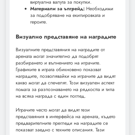
виртуална валута за покупки.
Материали за ъпгрейд:
Необходими
за подобряване на екипировката и
героите.
Визуално представяне на наградите
Визуалните представяния на наградите от
арената могат значително да подобрят
разбирането и вълнението на играчите.
Графиките в играта обикновено показват
наградите, позволявайки на играчите да видят
какво могат да спечелят. Този визуален аспект
помага за разпознаването на рядкостта и типа
на всяка награда с един поглед.
Играчите често могат да видят тези
представяния в интерфейса на арената, където
предварителните прегледи на наградите се
показват заедно с техните описания. Тази