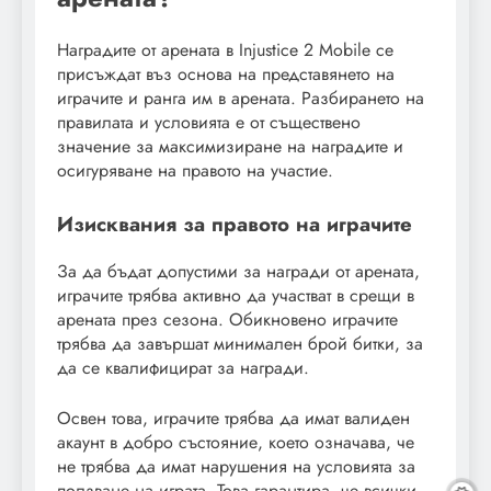
Наградите от арената в Injustice 2 Mobile се
присъждат въз основа на представянето на
играчите и ранга им в арената. Разбирането на
правилата и условията е от съществено
значение за максимизиране на наградите и
осигуряване на правото на участие.
Изисквания за правото на играчите
За да бъдат допустими за награди от арената,
играчите трябва активно да участват в срещи в
арената през сезона. Обикновено играчите
трябва да завършат минимален брой битки, за
да се квалифицират за награди.
Освен това, играчите трябва да имат валиден
акаунт в добро състояние, което означава, че
не трябва да имат нарушения на условията за
ползване на играта. Това гарантира, че всички