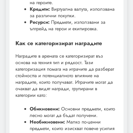
на героите.
Кредити:
Виртуална валута, използвана
за различни покупки.
Ресурси:
Предмети, използвани за
ъпгрейд на герои и екипировка.
Как се категоризират наградите
Наградите в арената се категоризират въз
основа на техния тип и рядкост. Тази
категоризация помага на играчите да разберат
стойността и потенциалното влияние на
наградите, които получават. Играчите могат да
очакват да видят награди, групирани в
категории като:
Обикновени:
Основни предмети, които
лесно могат да бъдат получени.
Необикновени:
Малко по-ценни
предмети, които изискват повече усилия