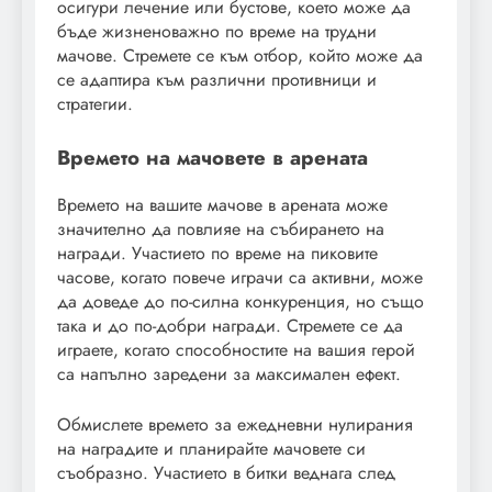
осигури лечение или бустове, което може да
бъде жизненоважно по време на трудни
мачове. Стремете се към отбор, който може да
се адаптира към различни противници и
стратегии.
Времето на мачовете в арената
Времето на вашите мачове в арената може
значително да повлияе на събирането на
награди. Участието по време на пиковите
часове, когато повече играчи са активни, може
да доведе до по-силна конкуренция, но също
така и до по-добри награди. Стремете се да
играете, когато способностите на вашия герой
са напълно заредени за максимален ефект.
Обмислете времето за ежедневни нулирания
на наградите и планирайте мачовете си
съобразно. Участието в битки веднага след