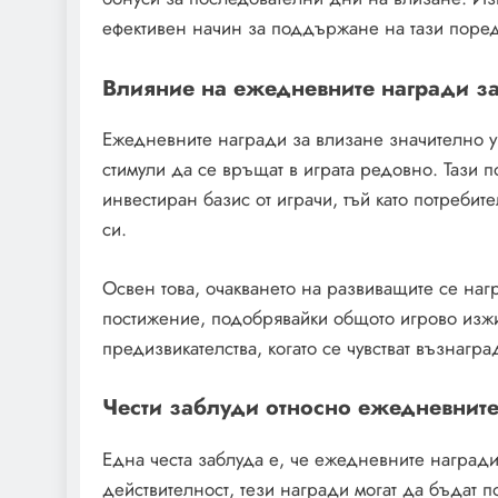
ефективен начин за поддържане на тази поре
Влияние на ежедневните награди за
Ежедневните награди за влизане значително ув
стимули да се връщат в играта редовно. Тази 
инвестиран базис от играчи, тъй като потребит
си.
Освен това, очакването на развиващите се на
постижение, подобрявайки общото игрово изжив
предизвикателства, когато се чувстват възнагра
Чести заблуди относно ежедневните
Една честа заблуда е, че ежедневните награди
действителност, тези награди могат да бъдат п