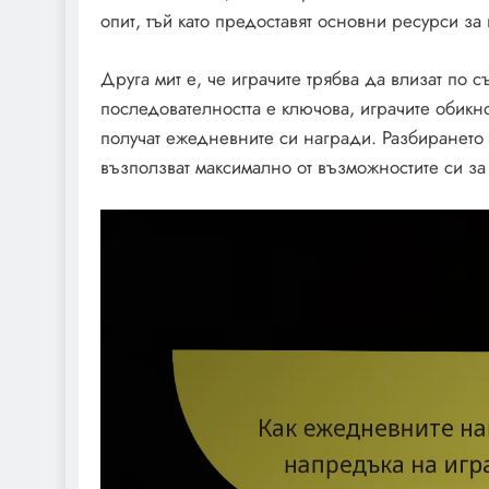
опит, тъй като предоставят основни ресурси за
Друга мит е, че играчите трябва да влизат по 
последователността е ключова, играчите обикн
получат ежедневните си награди. Разбирането 
възползват максимално от възможностите си з