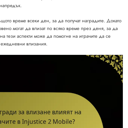
 напредък.
същото време всеки ден, за да получат наградите. Докато
овено могат да влизат по всяко време през деня, за да
на тези аспекти може да помогне на играчите да се
а ежедневни влизания.