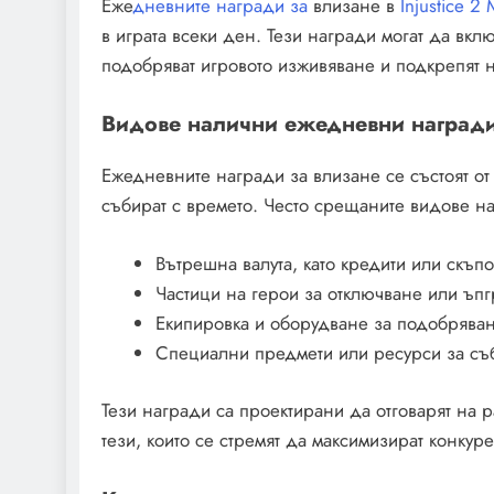
Еже
дневните награди за
влизане в
Injustice 2
в играта всеки ден. Тези награди могат да вкл
подобряват игровото изживяване и подкрепят 
Видове налични ежедневни награди
Ежедневните награди за влизане се състоят от
събират с времето. Често срещаните видове на
Вътрешна валута, като кредити или скъ
Частици на герои за отключване или ъп
Екипировка и оборудване за подобряван
Специални предмети или ресурси за съб
Тези награди са проектирани да отговарят на
тези, които се стремят да максимизират конкур