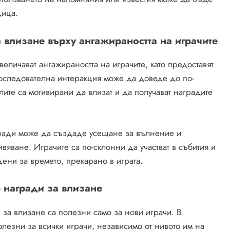
дица.
 влизане върху ангажираността на играчите
еличават ангажираността на играчите, като предоставят
последователна интеракция може да доведе до по-
елите са мотивирани да влизат и да получават наградите
гради може да създаде усещане за вълнение и
яване. Играчите са по-склонни да участват в събития и
дени за времето, прекарано в играта.
 награди за влизане
 за влизане са полезни само за нови играчи. В
олезни за всички играчи, независимо от нивото им на