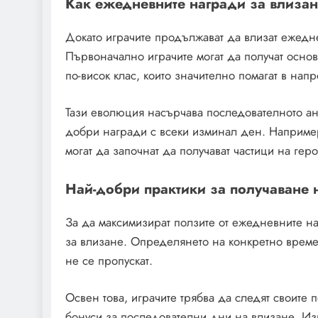
Как ежедневните награди за влизане
Докато играчите продължават да влизат ежедн
Първоначално играчите могат да получат основ
по-висок клас, които значително помагат в нап
Тази еволюция насърчава последователното анга
добри награди с всеки изминал ден. Например
могат да започнат да получават частици на гер
Най-добри практики за получаване
За да максимизират ползите от ежедневните наг
за влизане. Определянето на конкретно време
не се пропускат.
Освен това, играчите трябва да следят своите 
бонуси за последователни дни на влизане. И