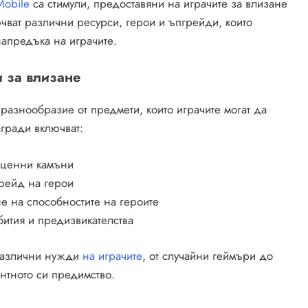
 Mobile
са стимули, предоставяни на играчите за влизане
ючват различни ресурси, герои и ъпгрейди, които
напредъка на играчите.
 за влизане
 разнообразие от предмети, които играчите могат да
гради включват:
поценни камъни
грейд на герои
е на способностите на героите
ития и предизвикателства
 различни нужди
на играчите
, от случайни геймъри до
ентното си предимство.