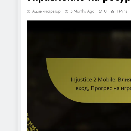
Администратор
5 Months Ago
0
1 Mins