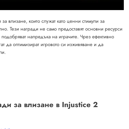
 за влизане, които служат като ценни стимули за
елно. Тези награди не само предоставят основни ресурси
 подобряват напредъка на играчите. Чрез ефективно
гат да оптимизират игровото си изживяване и да
ли.
и за влизане в Injustice 2