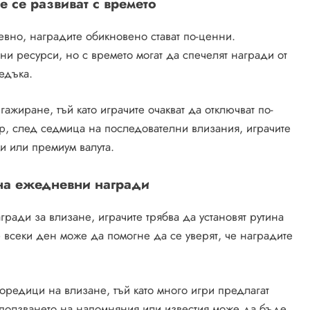
 се развиват с времето
евно, наградите обикновено стават по-ценни.
ни ресурси, но с времето могат да спечелят награди от
редъка.
жиране, тъй като играчите очакват да отключват по-
, след седмица на последователни влизания, играчите
ои или премиум валута.
 на ежедневни награди
ради за влизане, играчите трябва да установят рутина
 всеки ден може да помогне да се уверят, че наградите
поредици на влизане, тъй като много игри предлагат
зползването на напомняния или известия може да бъде