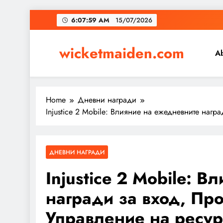
Skip
6:07:59 AM
15/07/2026
to
content
wicketmaiden.com
A
Home
Дневни награди
Injustice 2 Mobile: Влияние на ежедневните нагр
ДНЕВНИ НАГРАДИ
Injustice 2 Mobile: 
награди за вход, Про
Управление на ресур